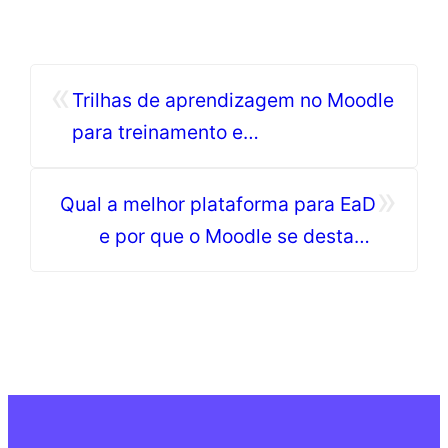
«
Trilhas de aprendizagem no Moodle
para treinamento e
desenvolvimento de pessoas em
»
empresas
Qual a melhor plataforma para EaD
e por que o Moodle se destaca
tanto?