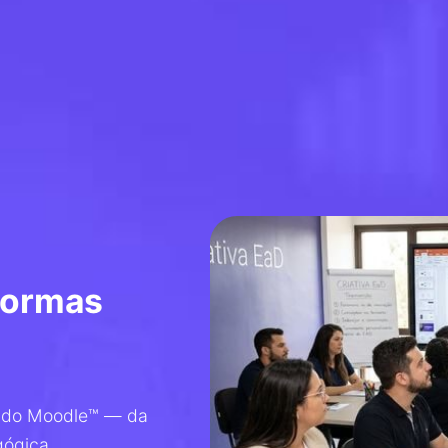
formas
al do Moodle™ — da
gógica