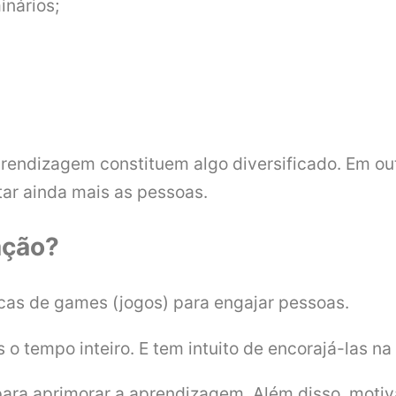
inários;
rendizagem constituem algo diversificado. Em ou
tar ainda mais as pessoas.
ação?
cas de games (jogos) para engajar pessoas.
 o tempo inteiro. E tem intuito de encorajá-las n
a para aprimorar a aprendizagem. Além disso, mo