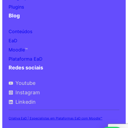
Plugins
Blog
Conteúdos
EaD
Moodle
™
Plataforma EaD
Redes sociais
Youtube
Instagram
Linkedin
Criativa EaD | Especialistas em Plataformas EaD com Moodle™