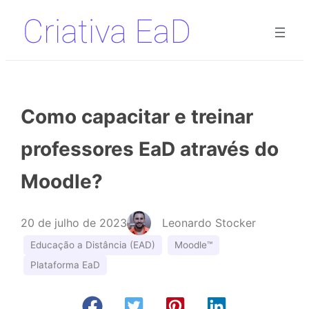
Pular
para
o
conteúdo
Como capacitar e treinar
professores EaD através do
Moodle?
20 de julho de 2023
Leonardo Stocker
Educação a Distância (EAD)
Moodle™
Plataforma EaD