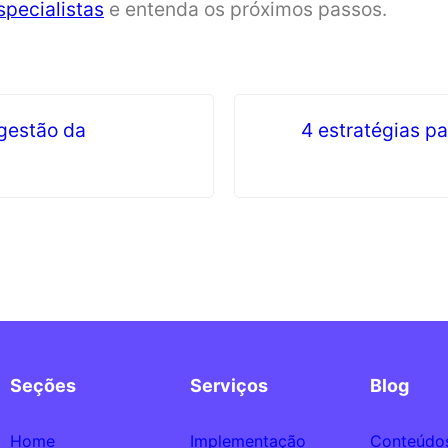
specialistas
e entenda os próximos passos.
 gestão da
4 estratégias p
Seções
Serviços
Blog
Home
Implementação
Conteúdo