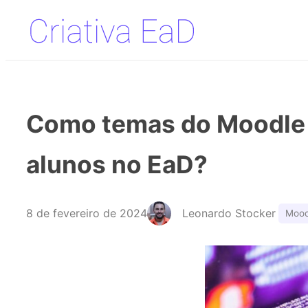
Pular
para
o
conteúdo
Como temas do Moodle 
alunos no EaD?
8 de fevereiro de 2024
Leonardo Stocker
Mood