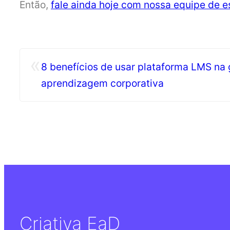
Então,
fale ainda hoje com nossa equipe de e
«
8 benefícios de usar plataforma LMS na
aprendizagem corporativa
Criativa EaD