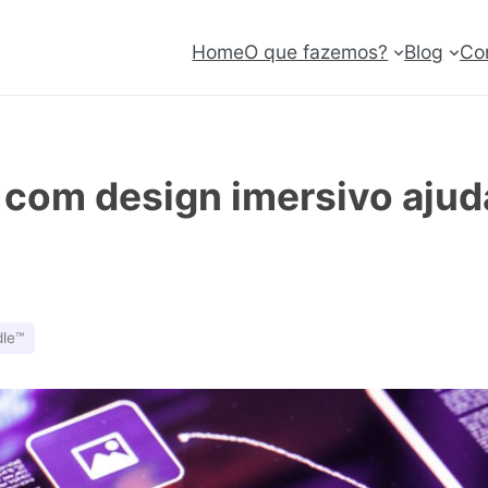
Home
O que fazemos?
Blog
Co
com design imersivo ajud
le™