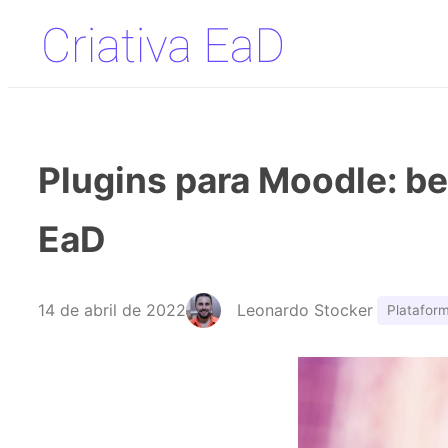
Pular
para
o
conteúdo
Plugins para Moodle: be
EaD
14 de abril de 2022
Leonardo Stocker
Platafor