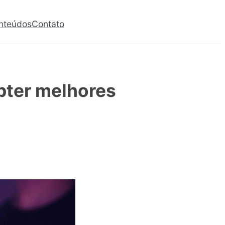
nteúdos
Contato
Agendar com especialista
bter melhores