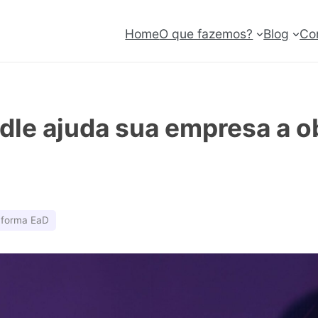
Home
O que fazemos?
Blog
Co
le ajuda sua empresa a o
aforma EaD