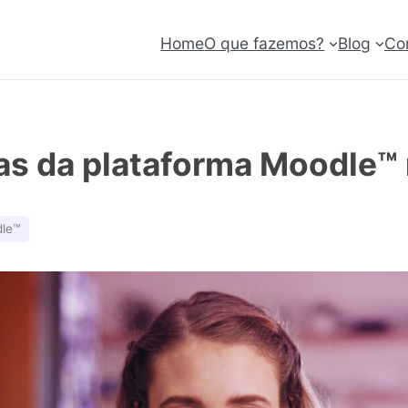
Home
O que fazemos?
Blog
Co
s da plataforma Moodle™ n
le™