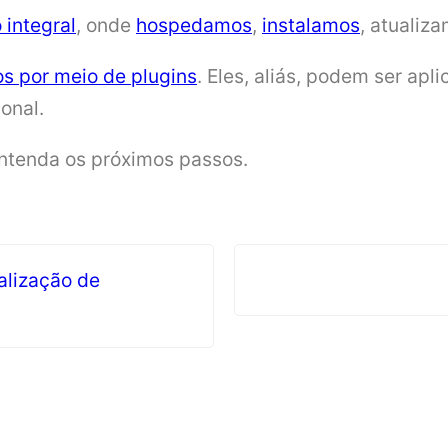
 integral
, onde
hospedamos
,
instalamos
, atualiz
s por meio de plugins
. Eles, aliás, podem ser apl
onal.
ntenda os próximos passos.
alização de