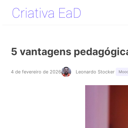
Pular
para
o
conteúdo
5 vantagens pedagógica
4 de fevereiro de 2026
Leonardo Stocker
Mood