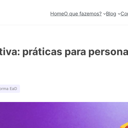
Home
O que fazemos?
Blog
Co
iva: práticas para persona
forma EaD