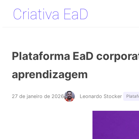
Pular
para
o
conteúdo
Plataforma EaD corporat
aprendizagem
27 de janeiro de 2026
Leonardo Stocker
Plata