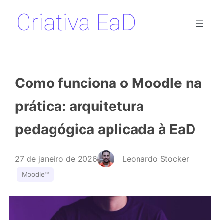
Pular
para
o
conteúdo
Como funciona o Moodle na
prática: arquitetura
pedagógica aplicada à EaD
27 de janeiro de 2026
Leonardo Stocker
Moodle™