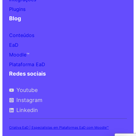
Plugins
Blog
Conteúdos
EaD
Moodle
™
Plataforma EaD
Redes sociais
Youtube
Instagram
Linkedin
Criativa EaD | Especialistas em Plataformas EaD com Moodle™